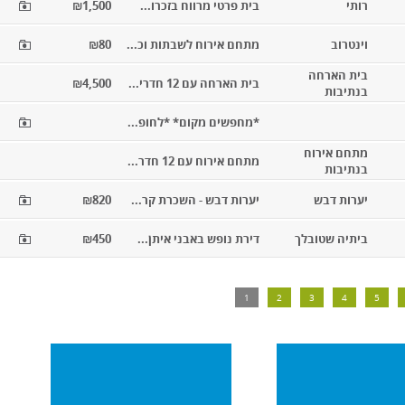
רותי
בית פרטי מרווח בזכרו...
₪1,500
וינטרוב
מתחם אירוח לשבתות וכ...
₪80
בית הארחה
בית הארחה עם 12 חדרי...
₪4,500
בנתיבות
*מחפשים מקום* *לחופ...
מתחם אירוח
מתחם אירוח עם 12 חדר...
בנתיבות
יערות דבש
יערות דבש - השכרת קר...
₪820
ביתיה שטובלך
דירת נופש באבני איתן...
₪450
1
2
3
4
5