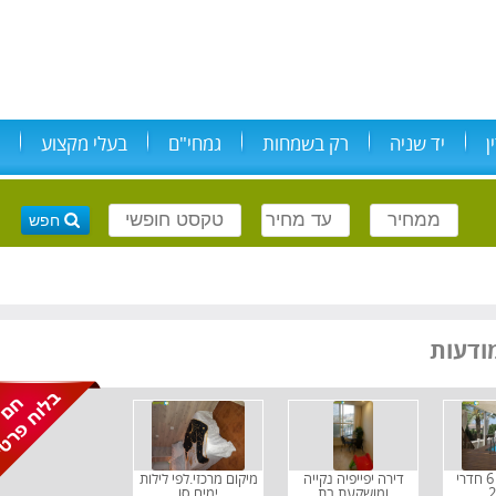
ן
יד שניה
רק בשמחות
גמחי"ם
בעלי מקצוע
בית הארחה 6 חדרי
דירה יפייפיה נקייה
מיקום מרכזי.לפי לילות
ומושקעת בת
ימים סו