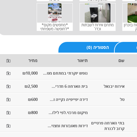
ח בזכרון
מתחם אירוח לשבתות
*מחפשים מקום*
ק
וכדו'
*לחופשה משפחתי
(0) הסטוריה
שם
תיאור
מחיר
נופש יוקרתי במתחם מט...
₪10,000
אירוח יבנאל
בית הארחה 6 חדרי...
₪2,500
טל
דירה יפייפיה נקייה ו...
₪600
מיקום מרכזי.לפי לילו...
₪800
בתי הארחה פרטיים
דירות מאובזרות ומצוי...
קרוב לכנרת