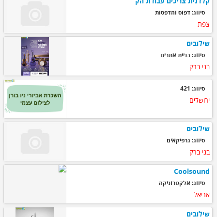
קלדנית צריכים עבודת הק
סיווג: דפוס והדפסות
צפת
שילובים
סיווג: בניית אתרים
בני ברק
סיווג: 421
ירושלים
שילובים
סיווג: גרפיקאים
בני ברק
Coolsound
סיווג: אלקטרוניקה
אריאל
שילובים