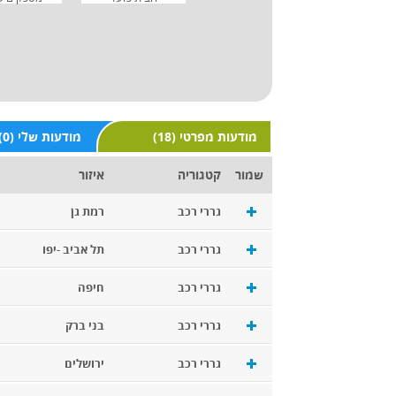
(18) מודעות מפרטי
(0) מודעות שלי
שמור
קטגוריה
איזור
גררי רכב
רמת גן
גררי רכב
תל אביב -יפו
גררי רכב
חיפה
גררי רכב
בני ברק
גררי רכב
ירושלים