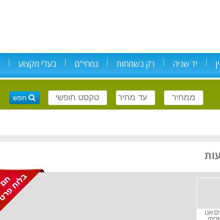
ן
יד שניה
רק בשמחות
גמחי"ם
בעלי מקצוע
ם אנו
רותי