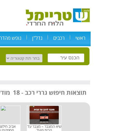
ראשי
רכבים
נדל"ן
נופש מהדרי
מודעות
תוצאות חיפוש
גררי רכב
-
18
שיא המצבר – מצבר עד
אביב חילוצי
הבית פועל
מספקים ש