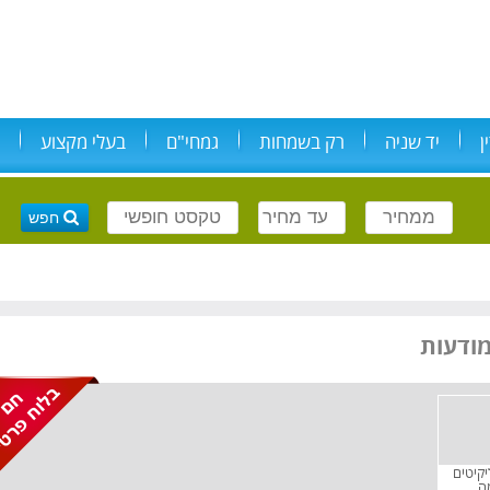
ן
יד שניה
רק בשמחות
גמחי"ם
בעלי מקצוע
יקיטים
ה