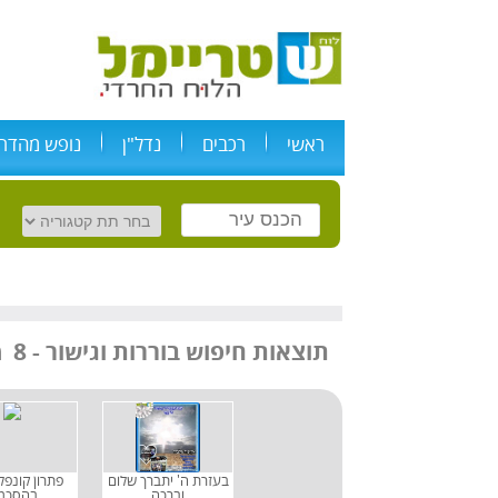
ראשי
רכבים
נדל"ן
נופש מהדרי
מודעות
תוצאות חיפוש
בוררות וגישור
-
8
בעזרת ה' יתברך שלום
פתרון קונפל
וברכה
בהסכמ