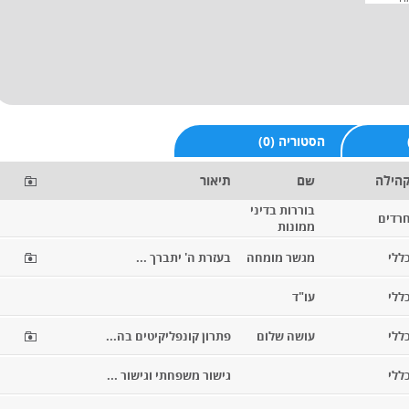
(0) הסטוריה
הילה
שם
תיאור
בוררות בדיני
רדים
ממונות
ללי
מגשר מומחה
בעזרת ה' יתברך ...
ללי
עו"ד
ללי
עושה שלום
פתרון קונפליקיטים בה...
ללי
גישור משפחתי וגישור ...