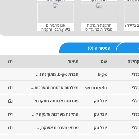
ב בלילה?
התקנת מערכות
אנו מתמחים
מצלמות במעגל ס
ביעוץ,תכנון והקמה
(0) הסטוריה
הילה
שם
תיאור
ללי
b-g-c
חברת b-g-c, מתקינה ו...
ללי
security 4u
מצלמות אבטחה ומערכות...
ללי
יובל טק
פתרונות אבטחה מתקדמי...
ללי
יובל טק
התקנת מערכות אזעקה ל...
ללי
יובל טק
טכנאי מערכות אזעקה, ...