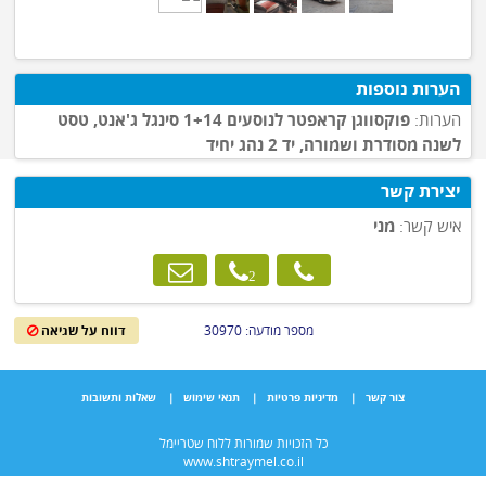
הערות נוספות
הערות:
פוקסווגן קראפטר לנוסעים 1+14 סינגל ג'אנט, טסט
לשנה מסודרת ושמורה, יד 2 נהג יחיד
יצירת קשר
איש קשר:
מני
מספר מודעה: 30970
דווח על שגיאה
צור קשר
|
מדיניות פרטיות
|
תנאי שימוש
|
שאלות ותשובות
כל הזכויות שמורות ללוח שטריימל
www.shtraymel.co.il