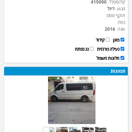
קילומטרז':
415000
מנוע:
דיזל
תוקף טסט:
נפח:
שנה:
2016
מזגן
קידוד
נעילה מרכזית
גג נפתח
חלונות חשמל
תמונות