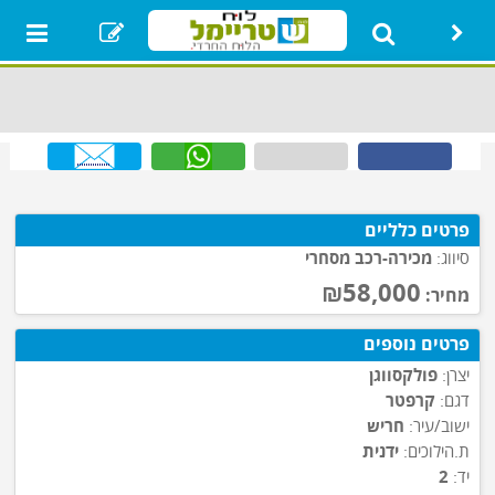
ראשי
רכבים
איזור
נדל"ן
תת קטגוריה
נופש מהדרין
יד שניה
פרטים כלליים
רק בשמחות
סיווג:
מכירה
-רכב מסחרי
גמחי"ם
₪58,000
מחיר:
בעלי מקצוע
פרטים נוספים
דרושים
יצרן:
פולקסווגן
איזור אישי
דגם:
קרפטר
ישוב/עיר:
חריש
הגדר סוכן חכם
ת.הילוכים:
ידנית
יד:
2