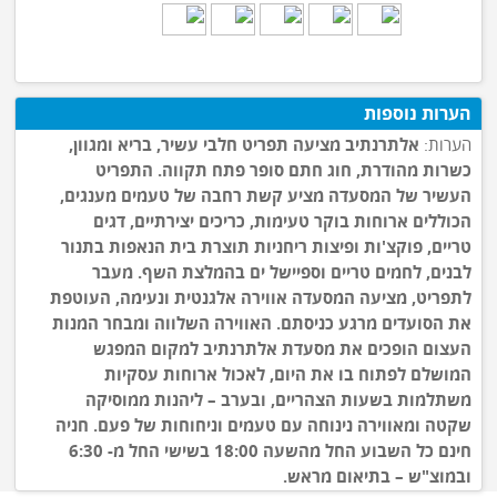
הערות נוספות
הערות:
אלתרנתיב מציעה תפריט חלבי עשיר, בריא ומגוון,
כשרות מהודרת, חוג חתם סופר פתח תקווה. התפריט
העשיר של המסעדה מציע קשת רחבה של טעמים מענגים,
הכוללים ארוחות בוקר טעימות, כריכים יצירתיים, דגים
טריים, פוקצ'ות ופיצות ריחניות תוצרת בית הנאפות בתנור
לבנים, לחמים טריים וספיישל ים בהמלצת השף. מעבר
לתפריט, מציעה המסעדה אווירה אלגנטית ונעימה, העוטפת
את הסועדים מרגע כניסתם. האווירה השלווה ומבחר המנות
העצום הופכים את מסעדת אלתרנתיב למקום המפגש
המושלם לפתוח בו את היום, לאכול ארוחות עסקיות
משתלמות בשעות הצהריים, ובערב – ליהנות ממוסיקה
שקטה ומאווירה נינוחה עם טעמים וניחוחות של פעם. חניה
חינם כל השבוע החל מהשעה 18:00 בשישי החל מ- 6:30
ובמוצ"ש – בתיאום מראש.