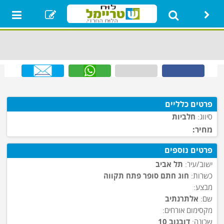
ראשי
רכבים
איזור
נדל"ן
תת קטגוריה
נופש מהדרין
יד שניה
פרטים כלליים
רק בשמחות
סיווג:
חלביות
גמחי"ם
מחיר:
בעלי מקצוע
פרטים נוספים
דרושים
ישוב/עיר:
תל אביב
כשרות:
חוג חתם סופר פתח תקווה
איזור אישי
מבצע:
שם:
אלתרנתיב
הגדר סוכן חכם
מקסימום אורחים:
שכונה:
דובנוב 10